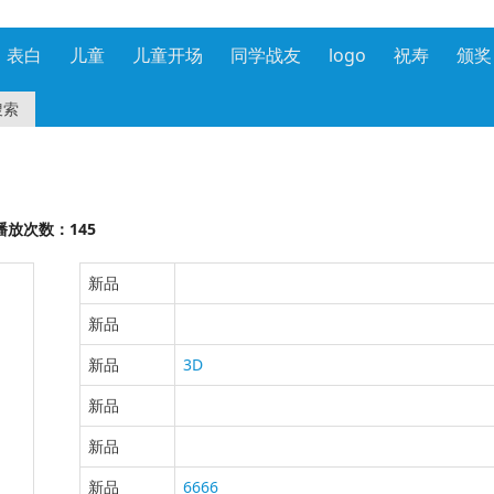
表白
儿童
儿童开场
同学战友
logo
祝寿
颁奖
搜索
播放次数：145
新品
新品
新品
3D
新品
新品
新品
6666