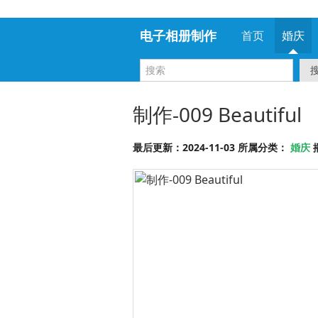
电子相册制作
首页
婚庆
制作-009 Beautiful
最后更新：2024-11-03 所属分类：
婚庆