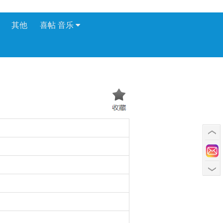
其他
喜帖 音乐