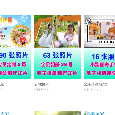
A版
宝贝39号
02手绘多啦A梦
：
1
今日人气：
1
今日人气：
1