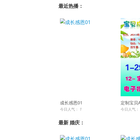
最近热播：
成长感恩01
定制宝贝
今日人气：
1
今日人气
最新 婚庆：