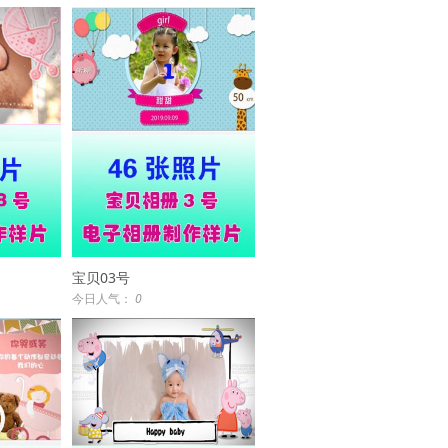
宝贝03号
今日人气：
0