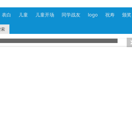
表白
儿童
儿童开场
同学战友
logo
祝寿
颁奖
搜索